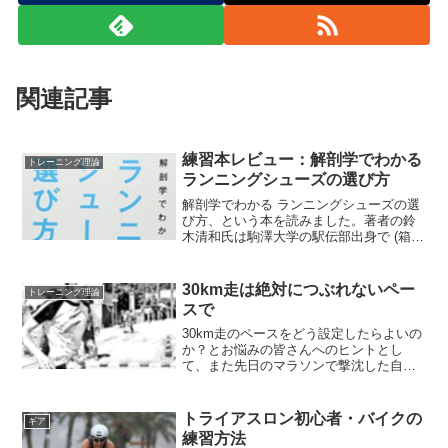
関連記事
練習本レビュー：解剖学でわかる
トレーニング理論
ランニングシューズの選び方
解剖学でわかる ランニングシューズの選
び方、という本を読みました。著者の鈴
木清和氏は駒澤大学の駅伝部出身で (箱根
駅伝は出てない) ランニングのトレーナー
をやっている方のようです。体格から理
想のフォームが決まり、フォームからシ
30km走は絶対につぶれないペー
トレーニング理論
ューズから決ま...
スで
30km走のペースをどう設定したらよいの
か？とお悩みの皆さんへのヒントとし
て、また先日のマラソンで撃沈した自戒
を込めて、こちらの記事を書きました。
30km走の効果レースの前に30km走をや
っておきましょう、とよく言われていま
トライアスロン初心者・バイクの
ギア
す。30km走と...
練習方法