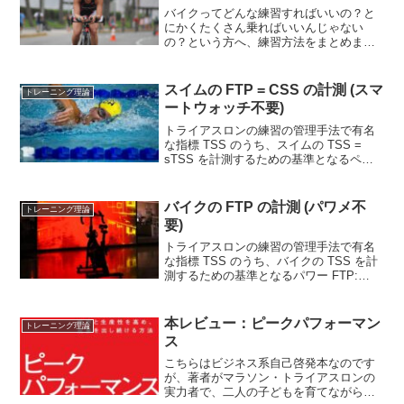
バイクってどんな練習すればいいの？と
にかくたくさん乗ればいいんじゃない
の？という方へ、練習方法をまとめまし
た。目標レースは、スプリントディスタ
ンス (スイム 750m、バイク 20km、ラン
5km) です。なおママチャリなら乗れる方
スイムの FTP = CSS の計測 (スマ
トレーニング理論
が前提...
ートウォッチ不要)
トライアスロンの練習の管理手法で有名
な指標 TSS のうち、スイムの TSS =
sTSS を計測するための基準となるペー
ス CSS: Critical Swim Speed (クリティカ
ル・スイム・スピード) の計測方法をご紹
介します。ス...
バイクの FTP の計測 (パワメ不
トレーニング理論
要)
トライアスロンの練習の管理手法で有名
な指標 TSS のうち、バイクの TSS を計
測するための基準となるパワー FTP:
Functional Threshold Power の計測方法を
ご紹介します。パワーメーターは使いま
せん！使うのはロ...
本レビュー：ピークパフォーマン
トレーニング理論
ス
こちらはビジネス系自己啓発本なのです
が、著者がマラソン・トライアスロンの
実力者で、二人の子どもを育てながら大