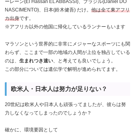
ーレーン(El Hassan EL ABBASSI)、ブラジル(Daniel DO
NASCIMENTO)、日本(鈴木健吾) だけ。
他は全て東アフリ
カ出身
です。
※アフリカ以外の他国に帰化しているランナーもいます
マラソンという世界的に非常にメジャーなスポーツにも関
わらず、ここまで一部の地域の人間が上位を独占している
のは、
生まれつき速い
、と考えても良いでしょう。
この部分については遺伝学で解明が進められてます。
欧米人・日本人は努力が足りない？
20世紀は欧米人や日本人も頑張ってましたが、彼らは努
力しなくなってしまったのでしょうか？
確かに、環境要因として