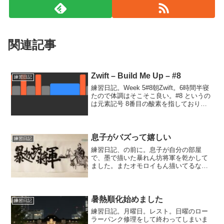
関連記事
Zwift – Build Me Up – #8
練習日記
練習日記。Week 5#8朝Zwift。6時間半寝
たので体調はそこそこ良い。#8 というの
は元素記号 8番目の酸素を指しており、
つまり VO2Maxの向上を狙ったワークア
ウトです。FTP 115% & ケイデンス 105
を 2分レスト 3...
息子がバズって嬉しい
練習日記
練習日記、の前に。息子が自分の部屋
で、墨で描いた暴れん坊将軍を乾かして
ました。またオモロイもん描いてるなあ
と思ってたら、少し後にそれを自分のベ
ッド横の壁に貼り付けてました。なかな
かシュールな絵だったのでそれをTwitter
に投稿したら、どん...
暑熱順化始めました
練習日記
練習日記。月曜日。レスト。日曜のロー
ラーパンク修理をして終わってしまいま