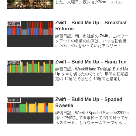
した。火曜日。夜ジョグ8km→スイム
2000m。帰宅ランでプールまで走り、そ
こからスイム。スイムはジョグとセット
だし低強度でいいやと思ってたのですが
レーンが独占できた...
Zwift – Build Me Up – Breakfast
練習日記
Returns
練習日記。朝、出社前の Zwift。このワー
クアウトの名前の由来は、いつも朝食後
に 30s - 30s をやっていたアスリートが
よく朝食を戻していたからだそうです。
こういう強度のトレーニングは食後にや
っちゃダメですよね。メインは、30sec...
Zwift – Build Me Up – Hang Ten
練習日記
練習日記。Week8Hang Ten以前 Build Me
Up をやり切ったのですが、期間を初期設
定の 12週間ではなく 10週間と指定した
ら、この Hang Ten が出てきませんでし
た。※当時はトレーニング期間を変更で
きました。今は不...
Zwift – Build Me Up – Spaded
練習日記
Sweetie
練習日記。Week 7Spaded Sweetie2200m
泳いで帰宅して食事摂って2時間経ってか
らスタート。もうウォームアップから脚
が疲れててあまり動かない。半分くらい
までは頑張ろうと自分を奮い立たせま