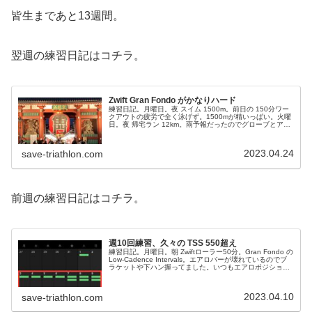
皆生まであと13週間。
翌週の練習日記はコチラ。
Zwift Gran Fondo がかなりハード
練習日記。月曜日。夜 スイム 1500m。前日の 150分ワー
クアウトの疲労で全く泳げず。1500mが精いっぱい。火曜
日。夜 帰宅ラン 12km。雨予報だったのでグローブとアー
ムウォーマーを用意してましたが雨降らず。ラッキーでし
た。水曜日。...
2023.04.24
save-triathlon.com
前週の練習日記はコチラ。
週10回練習、久々の TSS 550超え
練習日記。月曜日。朝 Zwiftローラー50分。Gran Fondo の
Low-Cadence Intervals。エアロバーが壊れているのでブ
ラケットや下ハン握ってました。いつもエアロポジション
ばかり練習しているからかパワーを上げにくい...
2023.04.10
save-triathlon.com