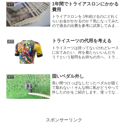
いう疑問に対して実験を行った動画(英語)
1年間でトライアスロンにかかる
ギア
がありましたので内...
費用
トライアスロンを 1年続けるのにどれく
らいお金がかかるのか？気になってみた
ので過去の出費を参考に試算してみまし
た。結果、490,378円 となりました。少
額のものは省いているので、実際はもう
少し高くなるはず。これでもロングのレ
トライスーツの代用を考える
ギア
ース出る人とし...
トライスーツは持ってないけれどレース
に出てみたい、何を着たらいいんだろ
う？という疑問をお持ちの方へ、トライ
スーツの代用を考えてみました。トップ
スについてお勧めはサイクルジャージ ＞
ランシャツです。トライアスロンにおい
てサイクルジャージがラ...
固いペダル外し
ギア
長い間つけっぱなしだったペダルが固く
て取れない！そんな時に私がどうやって
外したのかをご紹介します。使ってない
ロードバイクの断捨離十数年前、トライ
アスロンをやろうと決めて、ワイズロー
ドで買った8万円のアルミのロードバイ
ク。これでミドルディスタ...
スポンサーリンク