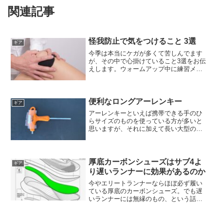
関連記事
怪我防止で気をつけること 3選
ギア
今季は本当にケガが多くて苦しんでます
が、その中で心掛けていること3選をお伝
えします。ウォームアップ中に練習メニ
ューを確定させるおそらくほとんどの方
が、距離・時間・ペース等の練習メニュ
ーを考えてから練習を開始すると思いま
す。私も同様ではありま...
便利なロングアーレンキー
ギア
アーレンキーといえば携帯できる手のひ
らサイズのものを使っている方が多いと
思いますが、それに加えて長い大型のロ
ングアーレンキーを持っておくとメチャ
メチャ便利だよ、という記事となりま
す。アーレンキーとはアーレンキーは六
角レンチとも呼ばれます。と...
厚底カーボンシューズはサブ4よ
ギア
り遅いランナーに効果があるのか
今やエリートランナーならほぼ必ず履い
ている厚底のカーボンシューズ。でも遅
いランナーには無縁のもの、という話も
よく聞きます。遅いランナーがカーボン
シューズを履いたら効果は出るのか？と