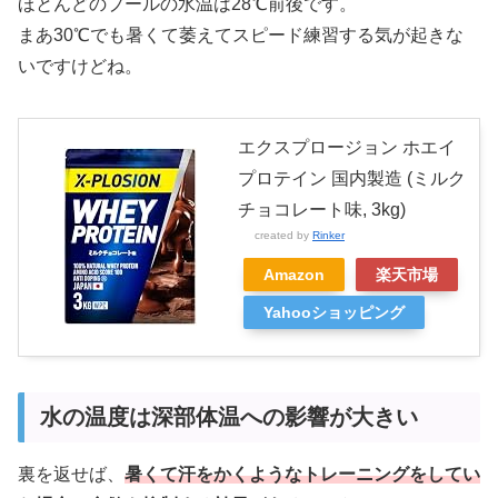
ほとんどのプールの水温は28℃前後です。
まあ30℃でも暑くて萎えてスピード練習する気が起きな
いですけどね。
エクスプロージョン ホエイ
プロテイン 国内製造 (ミルク
チョコレート味, 3kg)
created by
Rinker
Amazon
楽天市場
Yahooショッピング
水の温度は深部体温への影響が大きい
裏を返せば、
暑くて汗をかくようなトレーニングをしてい