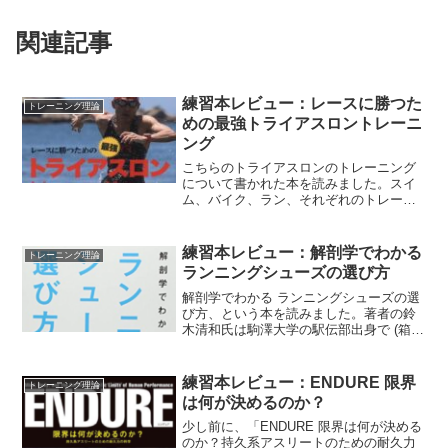
関連記事
練習本レビュー：レースに勝つた
トレーニング理論
めの最強トライアスロントレーニ
ング
こちらのトライアスロンのトレーニング
について書かれた本を読みました。スイ
ム、バイク、ラン、それぞれのトレーニ
ングについて書かれた本はよく見ますけ
ど、トライアスロンにフォーカスした練
習本は希少ですよね。初心者がショート
練習本レビュー：解剖学でわかる
トレーニング理論
ディスタンス完走を目指そ...
ランニングシューズの選び方
解剖学でわかる ランニングシューズの選
び方、という本を読みました。著者の鈴
木清和氏は駒澤大学の駅伝部出身で (箱根
駅伝は出てない) ランニングのトレーナー
をやっている方のようです。体格から理
想のフォームが決まり、フォームからシ
練習本レビュー：ENDURE 限界
トレーニング理論
ューズから決ま...
は何が決めるのか？
少し前に、「ENDURE 限界は何が決める
のか？持久系アスリートのための耐久力