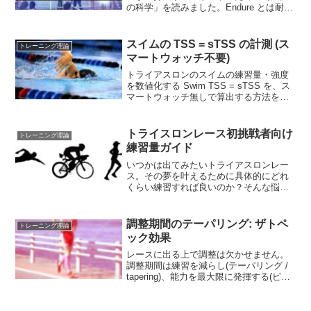
の科学」を読みました。Endure とは耐え
るという意味です。著者の アレックス・
ハッチンソン は、カナダの1500メートル
のオリンピック代表候補にまでなり、ケ
スイムの TSS = sTSS の計測 (ス
トレーニング理論
ン...
マートウォッチ不要)
トライアスロンのスイムの練習量・強度
を数値化する Swim TSS = sTSS を、ス
マートウォッチ無しで算出する方法をご
紹介します。TSS とはTSS は Training
Stress Scoreの略で、練習の時間と強度
の両方を考慮し...
トライスロンレース初挑戦者向け
トレーニング理論
練習量ガイド
いつかは出てみたいトライアスロンレー
ス。その夢を叶えるために具体的にどれ
くらい練習すれば良いのか？そんな悩み
を持つあなたへの指針になればと思い、
有名な Youtubeチャンネル GTN の英語動
画の内容をまとめました。私が始めた頃
調整期間のテーパリング: ザトペ
トレーニング理論
はあまりこ...
ック効果
レースに出る上で調整は欠かせません。
調整期間は練習を減らし(テーパリング /
tapering)、能力を最大限に発揮する(ピー
キング / peaking) ようにします。ただそ
れを知ってても、練習不足から来る不安
や物足りなさからつい普段と同...