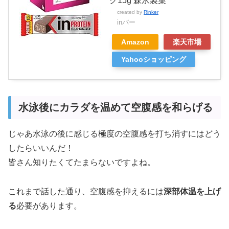
ク15g 森永製菓
created by
Rinker
inバー
Amazon
楽天市場
Yahooショッピング
水泳後にカラダを温めて空腹感を和らげる
じゃあ水泳の後に感じる極度の空腹感を打ち消すにはどう
したらいいんだ！
皆さん知りたくてたまらないですよね。
これまで話した通り、空腹感を抑えるには
深部体温を上げ
る
必要があります。