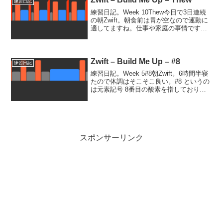
練習日記
練習日記。Week 10Thew今日で3日連続
の朝Zwift。朝食前は胃が空なので運動に
適してますね。仕事や家庭の事情ですぐ
リズム崩れてしまいますが。Thew という
のは古英語で筋力という意味だそうで
す。確かにこのワークアウトはパワーを
求め...
Zwift – Build Me Up – #8
練習日記
練習日記。Week 5#8朝Zwift。6時間半寝
たので体調はそこそこ良い。#8 というの
は元素記号 8番目の酸素を指しており、
つまり VO2Maxの向上を狙ったワークア
ウトです。FTP 115% & ケイデンス 105
を 2分レスト 3...
スポンサーリンク