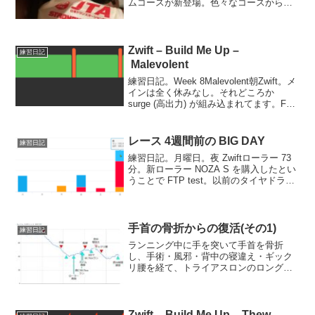
ムコースが新登場。色々なコースから一
番距離が短いのを選びました。勾配20度
とか出てきて、短いながらも少々関節に
負荷がかかりました。火曜日朝ラン
5km...
Zwift – Build Me Up –
練習日記
Malevolent
練習日記。Week 8Malevolent朝Zwift。メ
インは全く休みなし。それどころか
surge (高出力) が組み込まれてます。FTP
90% 15分 → FTP 110% 1分FTP 90% 10
分 → FTP 110% 1分FT...
レース 4週間前の BIG DAY
練習日記
練習日記。月曜日。夜 Zwiftローラー 73
分。新ローラー NOZA S を購入したとい
うことで FTP test。以前のタイヤドライ
ブローラーの FTP値がアテにならないの
で、どれくらいのパワーで回せばよいか
よく分からないってのがツラさ...
手首の骨折からの復活(その1)
練習日記
ランニング中に手を突いて手首を骨折
し、手術・風邪・背中の寝違え・ギック
リ腰を経て、トライアスロンのロングデ
ィスタンスへの参加・完走までの復活の
記録 (となるべく奮闘中) です。この記事
は、骨折から105日で週にほぼ10時間練習
できるところま...
Zwift – Build Me Up – Thew