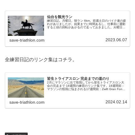
仙台を観光ラン
練習日記。月曜日。朝ラン 6km。前週土日のバイク連の疲
れがありましたが、始業までに時間あるし、仕事前に運動
すると頭の回転があがるので走っておきました。火曜日。
朝Zwiftローラー 50分、夜スイム2500m。仕事前に
Amazonプライム...
2023.06.07
save-triathlon.com
全練習日記のリンク集はコチラ。
皆生トライアスロン 完走までの道のり
2月にマラソンに出て怪我してから皆生トライアスロン大
会の完走まで 18週間の練習のリンク集です。18週間前：
マラソンの怪我に悩まされる17週間前：Zwift Gran Fondo
スタート16週間前：花見ランとかZwiftとか15週間前：怪...
2024.02.14
save-triathlon.com