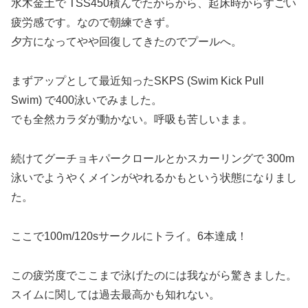
水木金土で TSS450積んでたからから、起床時からすごい
疲労感です。なので朝練できず。
夕方になってやや回復してきたのでプールへ。
まずアップとして最近知ったSKPS (Swim Kick Pull
Swim) で400泳いでみました。
でも全然カラダが動かない。呼吸も苦しいまま。
続けてグーチョキパークロールとかスカーリングで 300m
泳いでようやくメインがやれるかもという状態になりまし
た。
ここで100m/120sサークルにトライ。6本達成！
この疲労度でここまで泳げたのには我ながら驚きました。
スイムに関しては過去最高かも知れない。