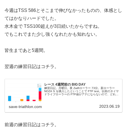
今週はTSS 586とそこまで伸びなかったものの、体感とし
てはかなりハードでした。
水木金で TSS100超えが3日続いたからですね。
でもこれでまた少し強くなれたかも知れない。
皆生まであと5週間。
翌週の練習日記はコチラ。
レース 4週間前の BIG DAY
練習日記。月曜日。夜 Zwiftローラー 73分。新ローラー
NOZA S を購入したということで FTP test。以前のタイヤ
ドライブローラーの FTP値がアテにならないので、どれく
らいのパワーで回せばよいかよく分からないってのがツラ
さ...
2023.06.19
save-triathlon.com
前週の練習日記はコチラ。