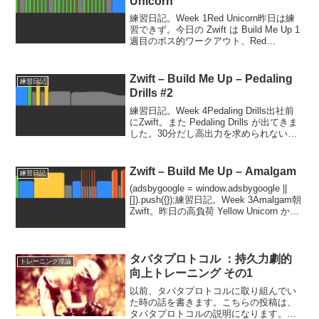
Unicorn
練習日記。Week 1Red Unicorn昨日は練
習できず。今日の Zwift は Build Me Up 1
週目のボス的ワークアウト、Red
Unicorn。と言っても、そのうち Yellow
Unicorn とか Purple Uni...
Zwift – Build Me Up – Pedaling
練習日記
Drills #2
練習日記。Week 4Pedaling Drills出社前
にZwift。また Pedaling Drills が出てきま
した。30分だし高出力を求められないし
ラク。疲労が溜まってるのでありがた
い。最後に軽いギアでプラス10分。しか
し喉が痛い...
Zwift – Build Me Up – Amalgam
練習日記
(adsbygoogle = window.adsbygoogle ||
[]).push({});練習日記。Week 3Amalgam朝
Zwift。昨日の高負荷 Yellow Unicorn から
17時間しか経ってないし、睡眠 7時間は
少...
タバタプロトコル ：持久力劇的
トレーニング理論
向上トレーニング その1
以前、タバタプロトコルに取り組んでい
た時の話を書きます。こちらの投稿は、
タバタプロトコルの説明になります。こ