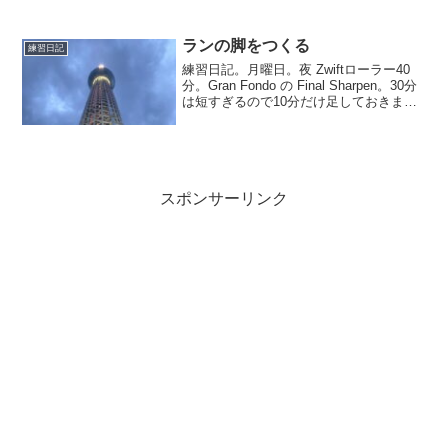
ちらは概要なので、興味のある方はタバ
タ式トレーニングを買いましょう。この
トレーニングの素晴らしさを理解するこ
ランの脚をつくる
練習日記
とで、このキツイトレーニ...
練習日記。月曜日。夜 Zwiftローラー40
分。Gran Fondo の Final Sharpen。30分
は短すぎるので10分だけ足しておきまし
た。火曜日。朝 ビルドアップ走10km。
夜 帰宅ラン13km。朝早く目覚めたの
で、出社前に近隣...
スポンサーリンク