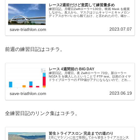
レース2週前だけど意図して練習量多め
練習日記。月曜日Zwiftローラー130分。映画 Mask を鑑賞
しながら。友人から、マスクはジムキャリーとキャメロン
ディアスがヤバいから観ておけ、と言われたので。確か
に、マスクをかぶる前の気弱な男とかぶった後のスーパー
マンっぷりのギャップ...
2023.07.07
save-triathlon.com
前週の練習日記はコチラ。
レース 4週間前の BIG DAY
練習日記。月曜日。夜 Zwiftローラー 73分。新ローラー
NOZA S を購入したということで FTP test。以前のタイヤ
ドライブローラーの FTP値がアテにならないので、どれく
らいのパワーで回せばよいかよく分からないってのがツラ
さ...
2023.06.19
save-triathlon.com
全練習日記のリンク集はコチラ。
皆生トライアスロン 完走までの道のり
2月にマラソンに出て怪我してから皆生トライアスロン大