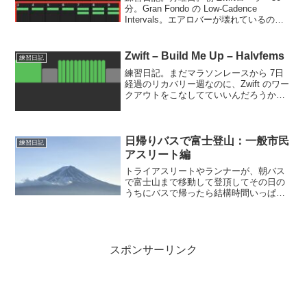
分。Gran Fondo の Low-Cadence
Intervals。エアロバーが壊れているので
ブラケットや下ハン握ってました。いつ
もエアロポジションばかり練習している
からかパワーを上げにくい...
Zwift – Build Me Up – Halvfems
練習日記
練習日記。まだマラソンレースから 7日
経過のリカバリー週なのに、Zwift のワー
クアウトをこなしてていいんだろうか？
と思いつつスタート。Week
0HalvfemsHalvfemsはデンマーク語で 90
という意味。先日のワークアウトは N...
日帰りバスで富士登山：一般市民
練習日記
アスリート編
トライアスリートやランナーが、朝バス
で富士山まで移動して登頂してその日の
うちにバスで帰ったら結構時間いっぱい
使った、というお話です。富士山五合目
への直行バス富士山の五合目までの直行
バスは下記の通り。(2023年8月現在)現地
滞在時間を一番確...
スポンサーリンク