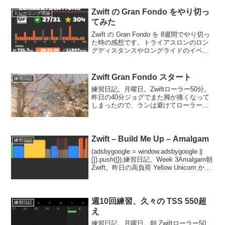
Zwift の Gran Fondo をやり切っ
トレーニング理論
てみた
Zwift の Gran Fondo を 8週間でやり切っ
た時の感想です。トライアスロンのロン
グディスタンスやロングライドのイベン
トの予定がある方には非常に有効です。
私の当時の体力レベルは以下の通り。半
年前の佐渡A(ロングディスタンスの方)...
Zwift Gran Fondo スタート
練習日記
練習日記。月曜日。Zwiftローラー50分。
昨日の40分ジョグでまた脚が痛くなって
しまったので、ランは避けてローラー。
Zwift - Group Ride: EZR Weekend Wind
Down (D) on Tick Tockカテゴ...
Zwift – Build Me Up – Amalgam
練習日記
(adsbygoogle = window.adsbygoogle ||
[]).push({});練習日記。Week 3Amalgam朝
Zwift。昨日の高負荷 Yellow Unicorn から
17時間しか経ってないし、睡眠 7時間は
少...
週10回練習、久々の TSS 550超
練習日記
え
練習日記。月曜日。朝 Zwiftローラー50