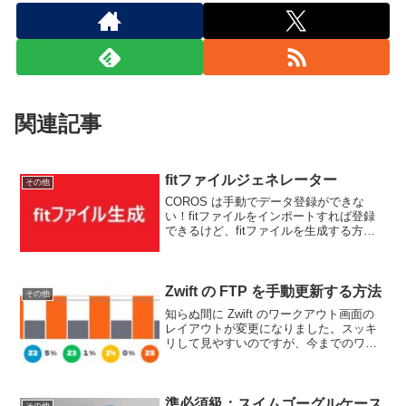
関連記事
fitファイルジェネレーター
その他
COROS は手動でデータ登録ができな
い！fitファイルをインポートすれば登録
できるけど、fitファイルを生成する方法
が見つからない！ということで、自分で
fitファイルを生成する機能を開発しまし
た。fit は Garminがつくったフォー...
Zwift の FTP を手動更新する方法
その他
知らぬ間に Zwift のワークアウト画面の
レイアウトが変更になりました。スッキ
リして見やすいのですが、今までのワー
クアウト画面では手動で FTP を更新 (修
正) できていたのですが、新画面ではそれ
ができません。ですが、旧ワークアウト
画面...
準必須級：スイムゴーグルケース