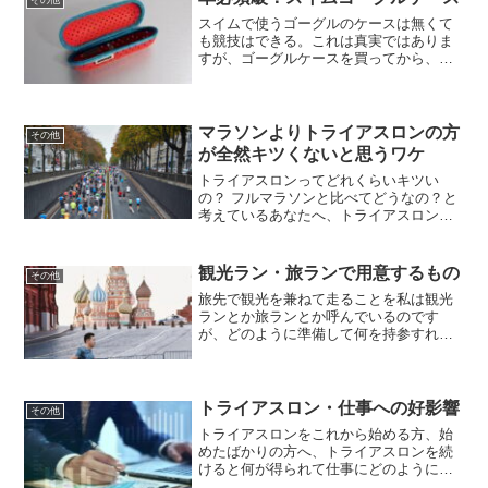
その他
スイムで使うゴーグルのケースは無くて
も競技はできる。これは真実ではありま
すが、ゴーグルケースを買ってから、私
のトライアスロン人生のQOLが上がりま
した。何でもっと早く買わなかったんだ
ろう・・・。と後悔するレベルです。当
記事では、ゴーグルケー...
マラソンよりトライアスロンの方
その他
が全然キツくないと思うワケ
トライアスロンってどれくらいキツい
の？ フルマラソンと比べてどうなの？と
考えているあなたへ、トライアスロンの
方が全然キツくないと私が考えている理
由をお伝えします。ランは3種目の中で一
番負荷が高いランは 体重を100%脚で受
観光ラン・旅ランで用意するもの
その他
け止め続ける競技で...
旅先で観光を兼ねて走ることを私は観光
ランとか旅ランとか呼んでいるのです
が、どのように準備して何を持参すれば
よいのか？というのを私の経験からお伝
えします。是非ご参考ください。Google
マップ アプリの設定旅先という不慣れな
土地を走るので、地...
トライアスロン・仕事への好影響
その他
トライアスロンをこれから始める方、始
めたばかりの方へ、トライアスロンを続
けると何が得られて仕事にどのように役
立つのか、私の体験をお伝えしたいと思