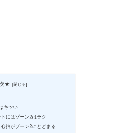
次★
義
はキツい
トにはゾーン2はラク
も心拍がゾーン2にとどまる